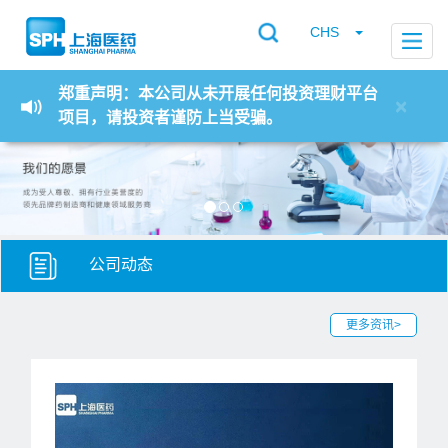
CHS
切
换
导
航
郑重声明：本公司从未开展任何投资理财平台
×
项目，请投资者谨防上当受骗。
公司动态
更多资讯>